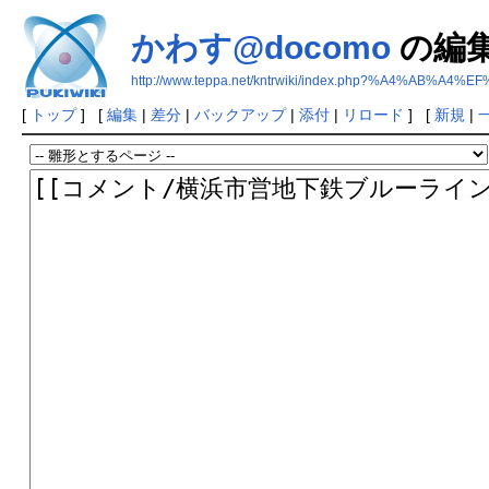
かわす@docomo
の編
http://www.teppa.net/kntrwiki/index.php?%A4%AB%A4
[
トップ
] [
編集
|
差分
|
バックアップ
|
添付
|
リロード
] [
新規
|