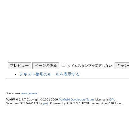
タイムスタンプを変更しない
テキスト整形のルールを表示する
Site admin:
anonymous
PukiWiki 1.4.7
Copyright © 2001-2006
PukiWiki Developers Team
. License is
GPL
.
Based on "PukiWiki" 1.3 by
yu-ji
. Powered by PHP 5.3.3. HTML convert time: 0.092 sec.