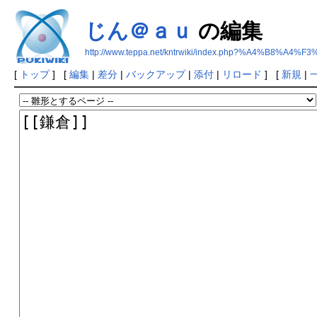
じん＠ａｕ
の編集
http://www.teppa.net/kntrwiki/index.php?%A4%B8%A
[
トップ
] [
編集
|
差分
|
バックアップ
|
添付
|
リロード
] [
新規
|