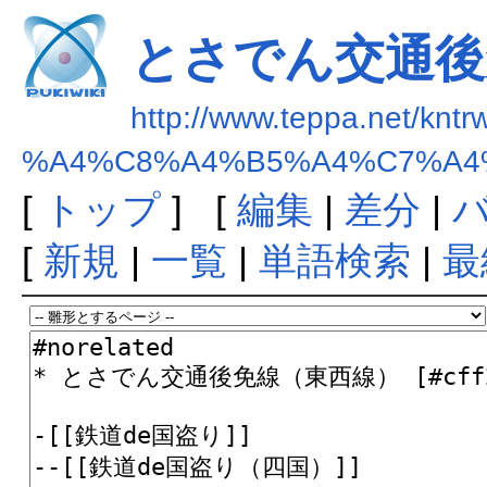
とさでん交通後
http://www.teppa.net/kntr
%A4%C8%A4%B5%A4%C7%A4
[
トップ
] [
編集
|
差分
|
[
新規
|
一覧
|
単語検索
|
最