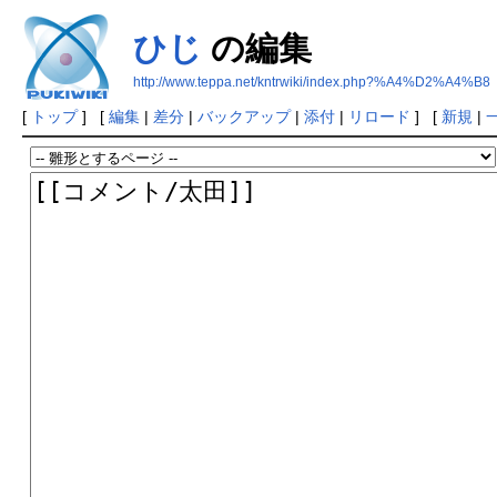
ひじ
の編集
http://www.teppa.net/kntrwiki/index.php?%A4%D2%A4%B8
[
トップ
] [
編集
|
差分
|
バックアップ
|
添付
|
リロード
] [
新規
|