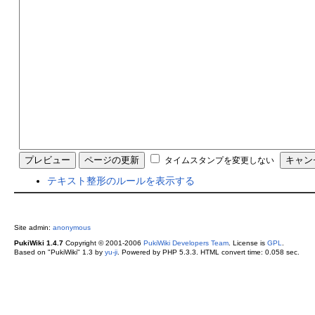
タイムスタンプを変更しない
テキスト整形のルールを表示する
Site admin:
anonymous
PukiWiki 1.4.7
Copyright © 2001-2006
PukiWiki Developers Team
. License is
GPL
.
Based on "PukiWiki" 1.3 by
yu-ji
. Powered by PHP 5.3.3. HTML convert time: 0.058 sec.