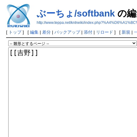
ぶーちょ/softbank
の編
http://www.teppa.net/kntrwiki/index.php?%A4%D6%A1
[
トップ
] [
編集
|
差分
|
バックアップ
|
添付
|
リロード
] [
新規
|