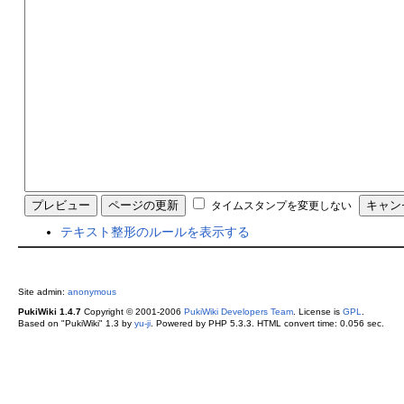
タイムスタンプを変更しない
テキスト整形のルールを表示する
Site admin:
anonymous
PukiWiki 1.4.7
Copyright © 2001-2006
PukiWiki Developers Team
. License is
GPL
.
Based on "PukiWiki" 1.3 by
yu-ji
. Powered by PHP 5.3.3. HTML convert time: 0.056 sec.