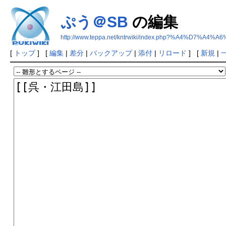
ぷう＠SB
の編集
http://www.teppa.net/kntrwiki/index.php?%A4%D7%A4%
[
トップ
] [
編集
|
差分
|
バックアップ
|
添付
|
リロード
] [
新規
|