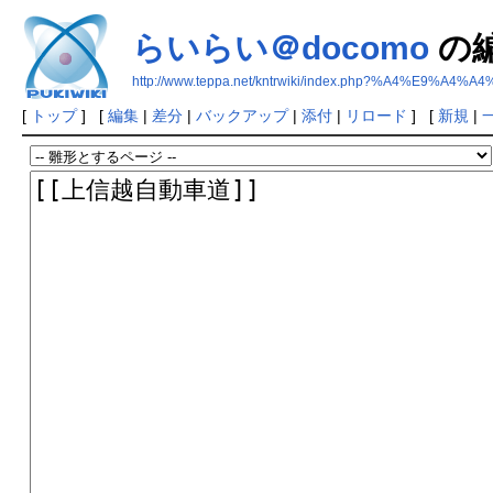
らいらい＠docomo
の
http://www.teppa.net/kntrwiki/index.php?%A4%E9%
[
トップ
] [
編集
|
差分
|
バックアップ
|
添付
|
リロード
] [
新規
|