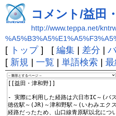
コメント/益田
http://www.teppa.net/kntr
%A5%B3%A5%E1%A5%F3%A5
[
トップ
] [
編集
|
差分
|
[
新規
|
一覧
|
単語検索
|
最