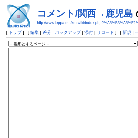
コメント/関西→鹿児島
http://www.teppa.net/kntrwiki/index.php?%A5
[
トップ
] [
編集
|
差分
|
バックアップ
|
添付
|
リロード
] [
新規
|