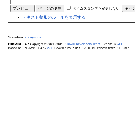
タイムスタンプを変更しない
テキスト整形のルールを表示する
Site admin:
anonymous
PukiWiki 1.4.7
Copyright © 2001-2006
PukiWiki Developers Team
. License is
GPL
.
Based on "PukiWiki" 1.3 by
yu-ji
. Powered by PHP 5.3.3. HTML convert time: 0.113 sec.