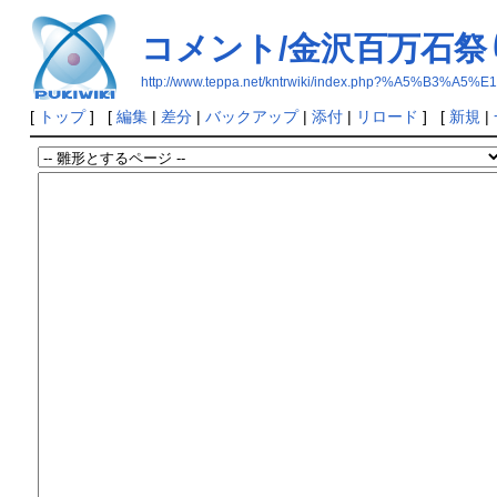
コメント/金沢百万石祭
http://www.teppa.net/kntrwiki/index.php?%A
[
トップ
] [
編集
|
差分
|
バックアップ
|
添付
|
リロード
] [
新規
|