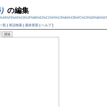
り
の編集
5%B3%A5%E1%A5%F3%A5%C8%2F%B6%E2%C2%F4%C9%B4%CB%FC%C0%D0%BA%
一覧
|
単語検索
|
最終更新
|
ヘルプ
]