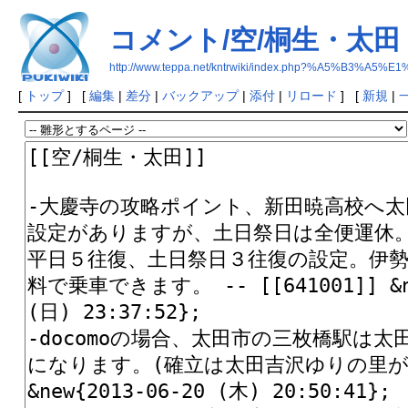
コメント/空/桐生・太田
http://www.teppa.net/kntrwiki/index.php?%A5
[
トップ
] [
編集
|
差分
|
バックアップ
|
添付
|
リロード
] [
新規
|