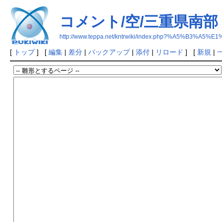
コメント/空/三重県南部
http://www.teppa.net/kntrwiki/index.php?%A5
[
トップ
] [
編集
|
差分
|
バックアップ
|
添付
|
リロード
] [
新規
|