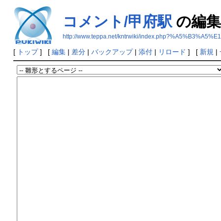
コメント/甲府駅
の編集
http://www.teppa.net/kntrwiki/index.php?%A5%
[
トップ
] [
編集
|
差分
|
バックアップ
|
添付
|
リロード
] [
新規
|