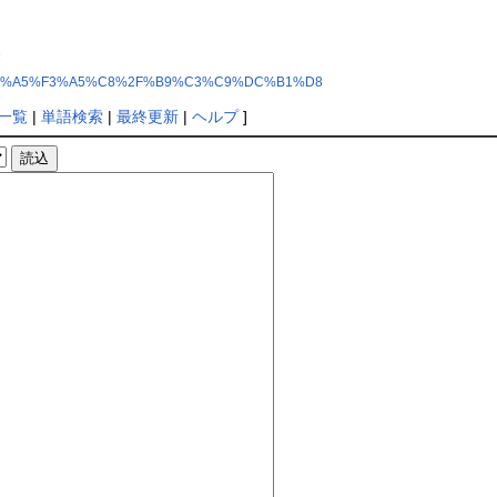
B3%A5%E1%A5%F3%A5%C8%2F%B9%C3%C9%DC%B1%D8
一覧
|
単語検索
|
最終更新
|
ヘルプ
]