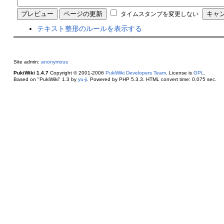
タイムスタンプを変更しない
テキスト整形のルールを表示する
Site admin:
anonymous
PukiWiki 1.4.7
Copyright © 2001-2006
PukiWiki Developers Team
. License is
GPL
.
Based on "PukiWiki" 1.3 by
yu-ji
. Powered by PHP 5.3.3. HTML convert time: 0.075 sec.