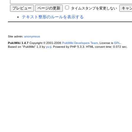
タイムスタンプを変更しない
テキスト整形のルールを表示する
Site admin:
anonymous
PukiWiki 1.4.7
Copyright © 2001-2006
PukiWiki Developers Team
. License is
GPL
.
Based on "PukiWiki" 1.3 by
yu-ji
. Powered by PHP 5.3.3. HTML convert time: 0.072 sec.