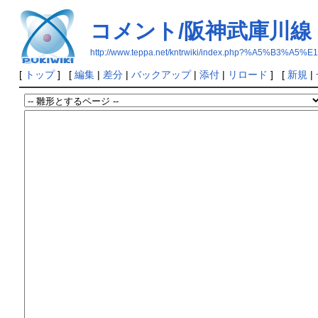
コメント/阪神武庫川線
http://www.teppa.net/kntrwiki/index.php?%A5
[
トップ
] [
編集
|
差分
|
バックアップ
|
添付
|
リロード
] [
新規
|