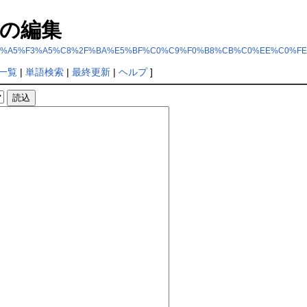
の編集
%B3%A5%E1%A5%F3%A5%C8%2F%BA%E5%BF%C0%C9%F0%B8%CB%C0%EE%C0%FE
一覧
|
単語検索
|
最終更新
|
ヘルプ
]