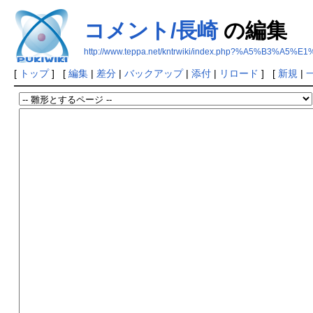
コメント/長崎
の編集
http://www.teppa.net/kntrwiki/index.php?%A5%B3
[
トップ
] [
編集
|
差分
|
バックアップ
|
添付
|
リロード
] [
新規
|