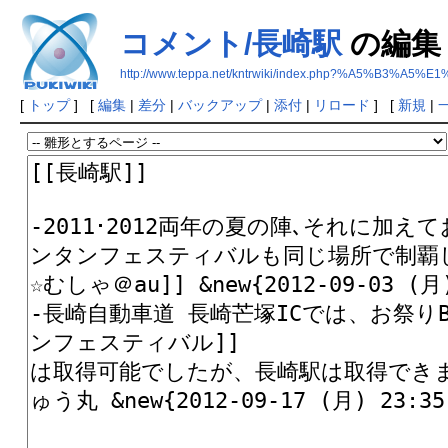
コメント/長崎駅
の編集
http://www.teppa.net/kntrwiki/index.php?%A5%B
[
トップ
] [
編集
|
差分
|
バックアップ
|
添付
|
リロード
] [
新規
|