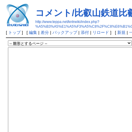
コメント/比叡山鉄道比
http://www.teppa.net/kntrwiki/index.php?
%A5%B3%A5%E1%A5%F3%A5%C8%2F%C8%E6%B1%
[
トップ
] [
編集
|
差分
|
バックアップ
|
添付
|
リロード
] [
新規
|