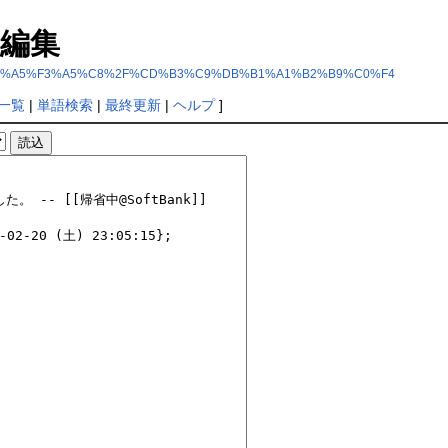
編集
%B3%A5%E1%A5%F3%A5%C8%2F%CD%B3%C9%DB%B1%A1%B2%B9%C0%F4
一覧
|
単語検索
|
最終更新
|
ヘルプ
]