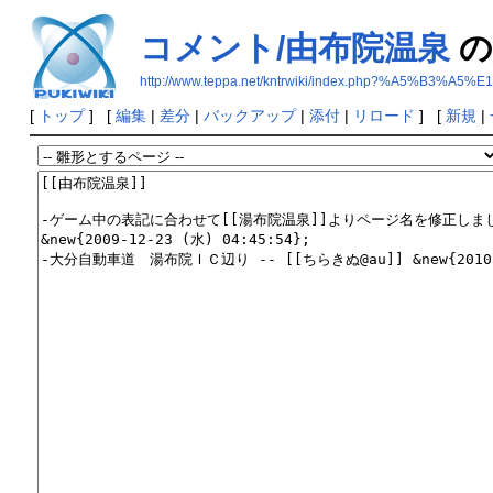
コメント/由布院温泉
の
http://www.teppa.net/kntrwiki/index.php?%A5
[
トップ
] [
編集
|
差分
|
バックアップ
|
添付
|
リロード
] [
新規
|