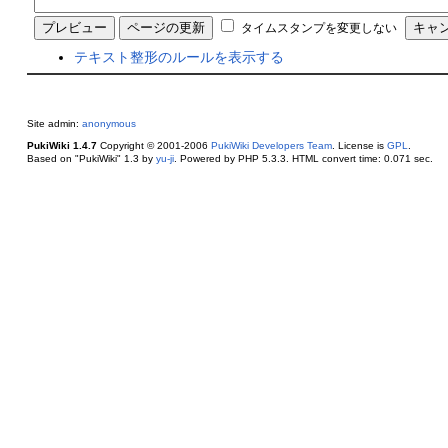
タイムスタンプを変更しない
テキスト整形のルールを表示する
Site admin:
anonymous
PukiWiki 1.4.7
Copyright © 2001-2006
PukiWiki Developers Team
. License is
GPL
.
Based on "PukiWiki" 1.3 by
yu-ji
. Powered by PHP 5.3.3. HTML convert time: 0.071 sec.