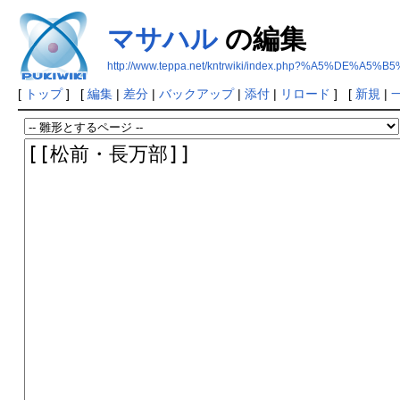
マサハル
の編集
http://www.teppa.net/kntrwiki/index.php?%A5%DE%A
[
トップ
] [
編集
|
差分
|
バックアップ
|
添付
|
リロード
] [
新規
|