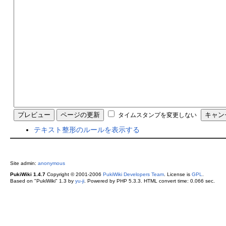
タイムスタンプを変更しない
テキスト整形のルールを表示する
Site admin:
anonymous
PukiWiki 1.4.7
Copyright © 2001-2006
PukiWiki Developers Team
. License is
GPL
.
Based on "PukiWiki" 1.3 by
yu-ji
. Powered by PHP 5.3.3. HTML convert time: 0.066 sec.