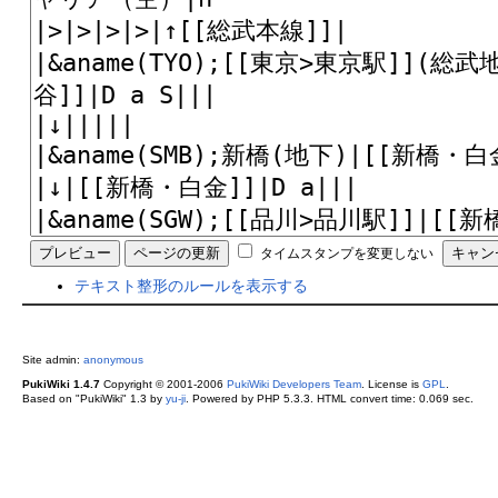
タイムスタンプを変更しない
テキスト整形のルールを表示する
Site admin:
anonymous
PukiWiki 1.4.7
Copyright © 2001-2006
PukiWiki Developers Team
. License is
GPL
.
Based on "PukiWiki" 1.3 by
yu-ji
. Powered by PHP 5.3.3. HTML convert time: 0.069 sec.