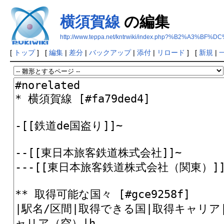
横須賀線
の編集
http://www.teppa.net/kntrwiki/index.php?%B2%A3%B
[
トップ
] [
編集
|
差分
|
バックアップ
|
添付
|
リロード
] [
新規
|