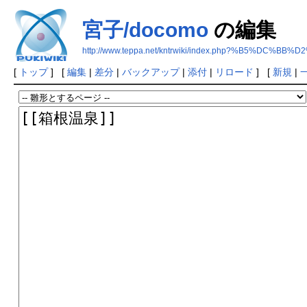
宮子/docomo
の編集
http://www.teppa.net/kntrwiki/index.php?%B5%DC%BB%
[
トップ
] [
編集
|
差分
|
バックアップ
|
添付
|
リロード
] [
新規
|