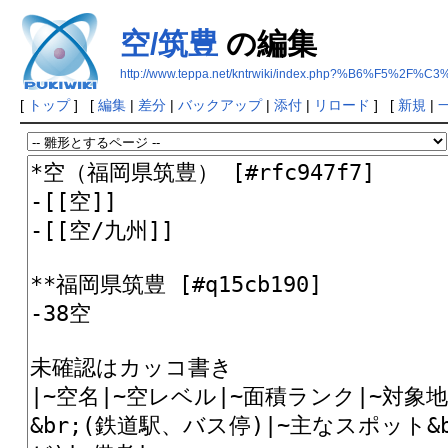
空/筑豊
の編集
http://www.teppa.net/kntrwiki/index.php?%B6%F5%2F
[
トップ
] [
編集
|
差分
|
バックアップ
|
添付
|
リロード
] [
新規
|