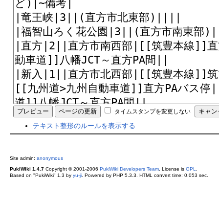
タイムスタンプを変更しない
テキスト整形のルールを表示する
Site admin:
anonymous
PukiWiki 1.4.7
Copyright © 2001-2006
PukiWiki Developers Team
. License is
GPL
.
Based on "PukiWiki" 1.3 by
yu-ji
. Powered by PHP 5.3.3. HTML convert time: 0.053 sec.