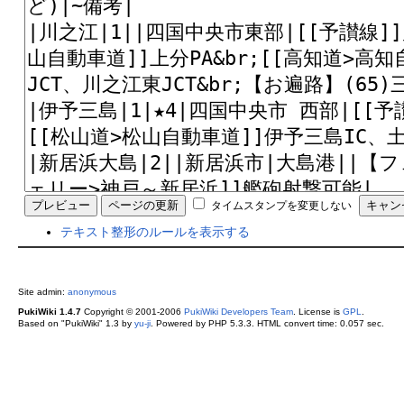
タイムスタンプを変更しない
テキスト整形のルールを表示する
Site admin:
anonymous
PukiWiki 1.4.7
Copyright © 2001-2006
PukiWiki Developers Team
. License is
GPL
.
Based on "PukiWiki" 1.3 by
yu-ji
. Powered by PHP 5.3.3. HTML convert time: 0.057 sec.