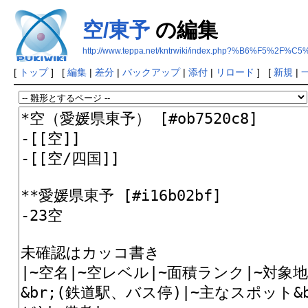
空/東予
の編集
http://www.teppa.net/kntrwiki/index.php?%B6%F5%2F
[
トップ
] [
編集
|
差分
|
バックアップ
|
添付
|
リロード
] [
新規
|