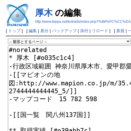
厚木
の編集
http://www.teppa.net/kntrwiki/index.php?%B8%FC%CC%DA
[
トップ
] [
編集
|
差分
|
バックアップ
|
添付
|
リロード
] [
新規
|