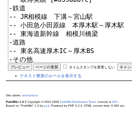
タイムスタンプを変更しない
テキスト整形のルールを表示する
Site admin:
anonymous
PukiWiki 1.4.7
Copyright © 2001-2006
PukiWiki Developers Team
. License is
GPL
.
Based on "PukiWiki" 1.3 by
yu-ji
. Powered by PHP 5.3.3. HTML convert time: 0.066 sec.