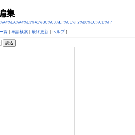
編集
%F1%C5%F0%A4%EA%A4%E3%A1%BC%C0%EF%CE%F2%B0%EC%CD%F7
一覧
|
単語検索
|
最終更新
|
ヘルプ
]