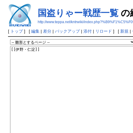
国盗りゃー戦歴一覧
の
http://www.teppa.net/kntrwiki/index.php?%B9
[
トップ
] [
編集
|
差分
|
バックアップ
|
添付
|
リロード
] [
新規
|