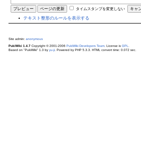
タイムスタンプを変更しない
テキスト整形のルールを表示する
Site admin:
anonymous
PukiWiki 1.4.7
Copyright © 2001-2006
PukiWiki Developers Team
. License is
GPL
.
Based on "PukiWiki" 1.3 by
yu-ji
. Powered by PHP 5.3.3. HTML convert time: 0.072 sec.