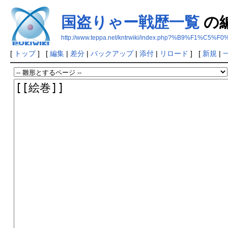
国盗りゃー戦歴一覧
の
http://www.teppa.net/kntrwiki/index.php?%B9%
[
トップ
] [
編集
|
差分
|
バックアップ
|
添付
|
リロード
] [
新規
|