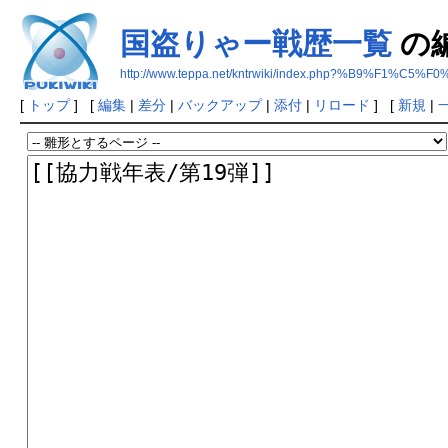
国盗りゃー戦歴一覧
の
http://www.teppa.net/kntrwiki/index.php?%B9%
[
トップ
] [
編集
|
差分
|
バックアップ
|
添付
|
リロード
] [
新規
|