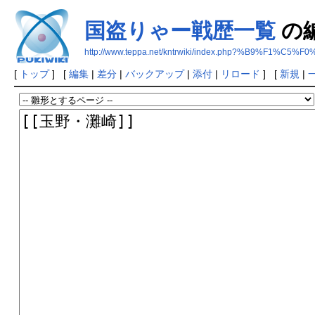
国盗りゃー戦歴一覧
の
http://www.teppa.net/kntrwiki/index.php?%B9%
[
トップ
] [
編集
|
差分
|
バックアップ
|
添付
|
リロード
] [
新規
|