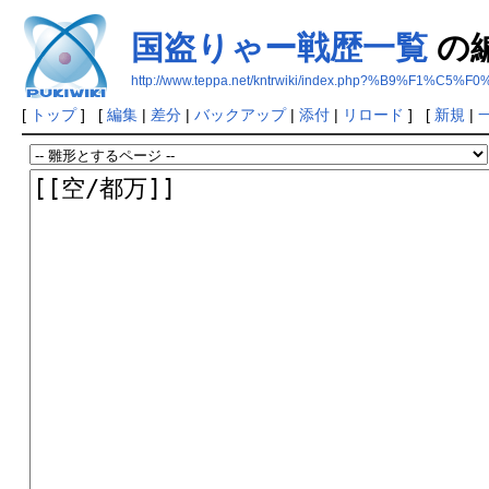
国盗りゃー戦歴一覧
の
http://www.teppa.net/kntrwiki/index.php?%B9%
[
トップ
] [
編集
|
差分
|
バックアップ
|
添付
|
リロード
] [
新規
|