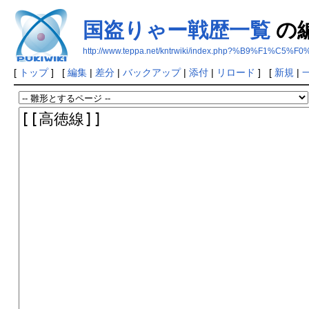
国盗りゃー戦歴一覧
の
http://www.teppa.net/kntrwiki/index.php?%B9%
[
トップ
] [
編集
|
差分
|
バックアップ
|
添付
|
リロード
] [
新規
|