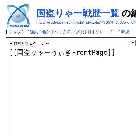
国盗りゃー戦歴一覧
の
http://www.teppa.net/kntrwiki/index.php?%B9%
[
トップ
] [
編集
|
差分
|
バックアップ
|
添付
|
リロード
] [
新規
|