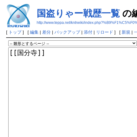
国盗りゃー戦歴一覧
の
http://www.teppa.net/kntrwiki/index.php?%B9%
[
トップ
] [
編集
|
差分
|
バックアップ
|
添付
|
リロード
] [
新規
|