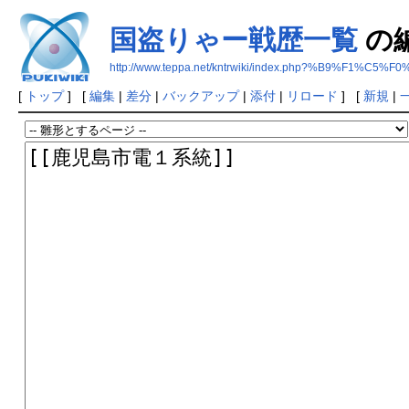
国盗りゃー戦歴一覧
の
http://www.teppa.net/kntrwiki/index.php?%B9%
[
トップ
] [
編集
|
差分
|
バックアップ
|
添付
|
リロード
] [
新規
|