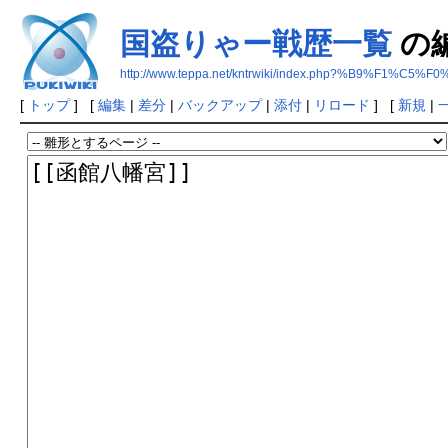
国盗りゃー戦歴一覧
の
http://www.teppa.net/kntrwiki/index.php?%B9%
[
トップ
] [
編集
|
差分
|
バックアップ
|
添付
|
リロード
] [
新規
|