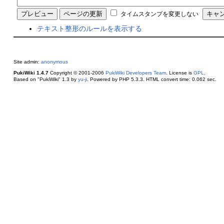
タイムスタンプを変更しない
テキスト整形のルールを表示する
Site admin:
anonymous
PukiWiki 1.4.7
Copyright © 2001-2006
PukiWiki Developers Team
. License is
GPL
.
Based on "PukiWiki" 1.3 by
yu-ji
. Powered by PHP 5.3.3. HTML convert time: 0.062 sec.