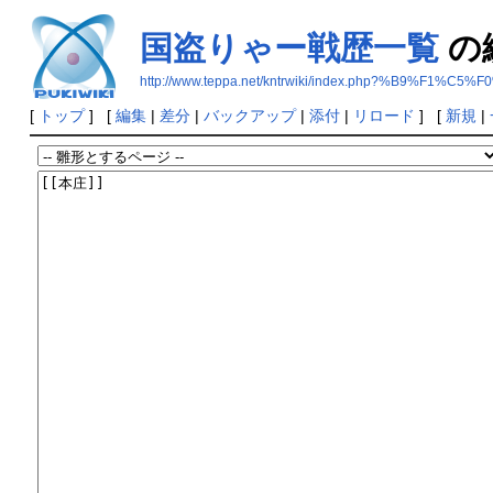
国盗りゃー戦歴一覧
の
http://www.teppa.net/kntrwiki/index.php?%B9
[
トップ
] [
編集
|
差分
|
バックアップ
|
添付
|
リロード
] [
新規
|