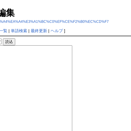
編集
%F1%C5%F0%A4%EA%A4%E3%A1%BC%C0%EF%CE%F2%B0%EC%CD%F7
一覧
|
単語検索
|
最終更新
|
ヘルプ
]