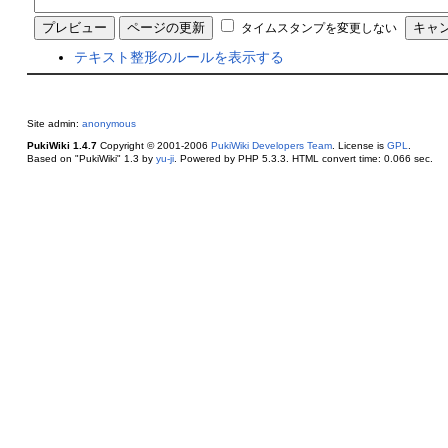
タイムスタンプを変更しない
テキスト整形のルールを表示する
Site admin:
anonymous
PukiWiki 1.4.7
Copyright © 2001-2006
PukiWiki Developers Team
. License is
GPL
.
Based on "PukiWiki" 1.3 by
yu-ji
. Powered by PHP 5.3.3. HTML convert time: 0.066 sec.