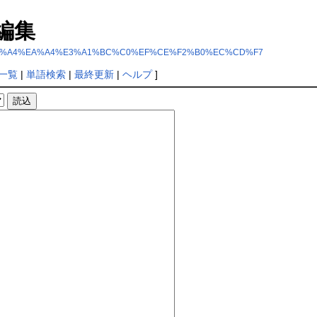
編集
%F1%C5%F0%A4%EA%A4%E3%A1%BC%C0%EF%CE%F2%B0%EC%CD%F7
一覧
|
単語検索
|
最終更新
|
ヘルプ
]