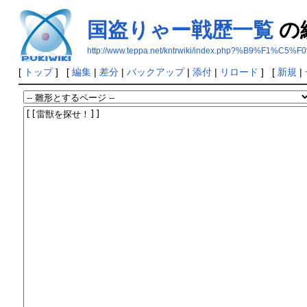
国盗りゃー戦歴一覧
の
http://www.teppa.net/kntrwiki/index.php?%B9
[
トップ
] [
編集
|
差分
|
バックアップ
|
添付
|
リロード
] [
新規
|