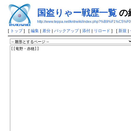
国盗りゃー戦歴一覧
の
http://www.teppa.net/kntrwiki/index.php?%B9
[
トップ
] [
編集
|
差分
|
バックアップ
|
添付
|
リロード
] [
新規
|