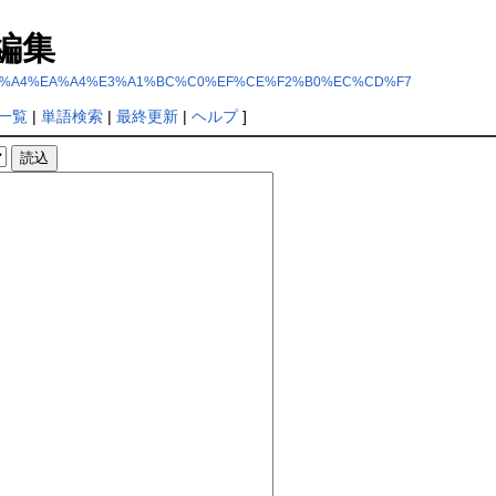
編集
%F1%C5%F0%A4%EA%A4%E3%A1%BC%C0%EF%CE%F2%B0%EC%CD%F7
一覧
|
単語検索
|
最終更新
|
ヘルプ
]