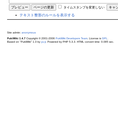
タイムスタンプを変更しない
テキスト整形のルールを表示する
Site admin:
anonymous
PukiWiki 1.4.7
Copyright © 2001-2006
PukiWiki Developers Team
. License is
GPL
.
Based on "PukiWiki" 1.3 by
yu-ji
. Powered by PHP 5.3.3. HTML convert time: 0.085 sec.