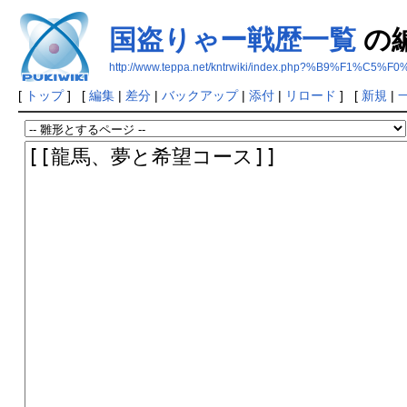
国盗りゃー戦歴一覧
の
http://www.teppa.net/kntrwiki/index.php?%B9%
[
トップ
] [
編集
|
差分
|
バックアップ
|
添付
|
リロード
] [
新規
|