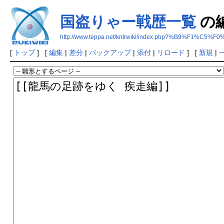
国盗りゃー戦歴一覧
の
http://www.teppa.net/kntrwiki/index.php?%B9%
[
トップ
] [
編集
|
差分
|
バックアップ
|
添付
|
リロード
] [
新規
|