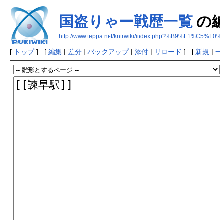
国盗りゃー戦歴一覧
の
http://www.teppa.net/kntrwiki/index.php?%B9%
[
トップ
] [
編集
|
差分
|
バックアップ
|
添付
|
リロード
] [
新規
|