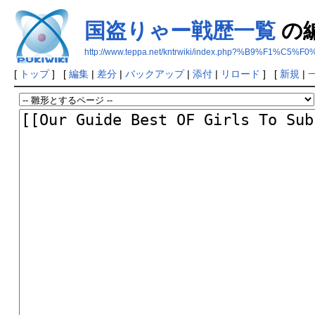
国盗りゃー戦歴一覧
の
http://www.teppa.net/kntrwiki/index.php?%B9%
[
トップ
] [
編集
|
差分
|
バックアップ
|
添付
|
リロード
] [
新規
|