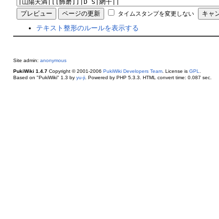
タイムスタンプを変更しない
テキスト整形のルールを表示する
Site admin:
anonymous
PukiWiki 1.4.7
Copyright © 2001-2006
PukiWiki Developers Team
. License is
GPL
.
Based on "PukiWiki" 1.3 by
yu-ji
. Powered by PHP 5.3.3. HTML convert time: 0.087 sec.