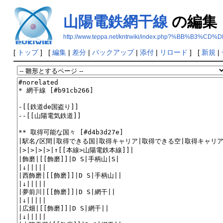
山陽電鉄網干線
の編集
http://www.teppa.net/kntrwiki/index.php?%BB%
[
トップ
] [
編集
|
差分
|
バックアップ
|
添付
|
リロード
] [
新規
|