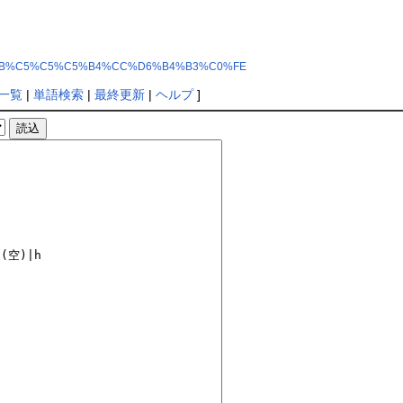
B3%CD%DB%C5%C5%C5%B4%CC%D6%B4%B3%C0%FE
一覧
|
単語検索
|
最終更新
|
ヘルプ
]