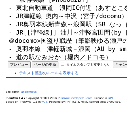
タイムスタンプを変更しない
テキスト整形のルールを表示する
Site admin:
anonymous
PukiWiki 1.4.7
Copyright © 2001-2006
PukiWiki Developers Team
. License is
GPL
.
Based on "PukiWiki" 1.3 by
yu-ji
. Powered by PHP 5.3.3. HTML convert time: 0.060 sec.