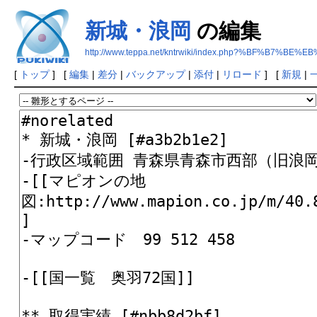
新城・浪岡
の編集
http://www.teppa.net/kntrwiki/index.php?%BF%B7%
[
トップ
] [
編集
|
差分
|
バックアップ
|
添付
|
リロード
] [
新規
|