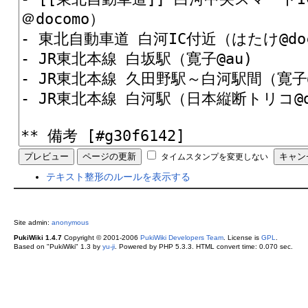
タイムスタンプを変更しない
テキスト整形のルールを表示する
Site admin:
anonymous
PukiWiki 1.4.7
Copyright © 2001-2006
PukiWiki Developers Team
. License is
GPL
.
Based on "PukiWiki" 1.3 by
yu-ji
. Powered by PHP 5.3.3. HTML convert time: 0.070 sec.