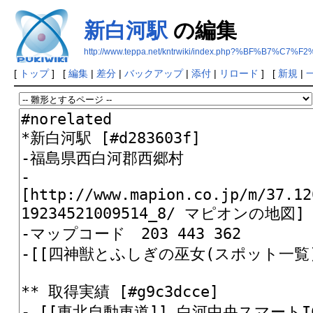
新白河駅
の編集
http://www.teppa.net/kntrwiki/index.php?%BF%B7%C7
[
トップ
] [
編集
|
差分
|
バックアップ
|
添付
|
リロード
] [
新規
|