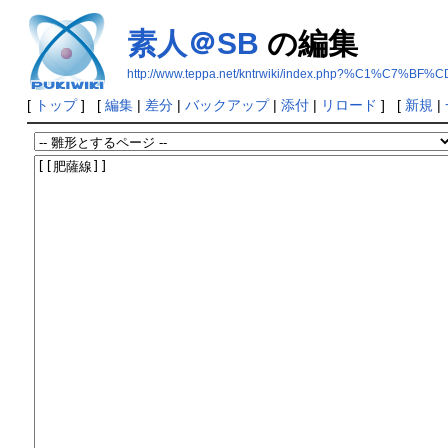
素人＠SB
の編集
http://www.teppa.net/kntrwiki/index.php?%C1%C7%BF
[
トップ
] [
編集
|
差分
|
バックアップ
|
添付
|
リロード
] [
新規
|