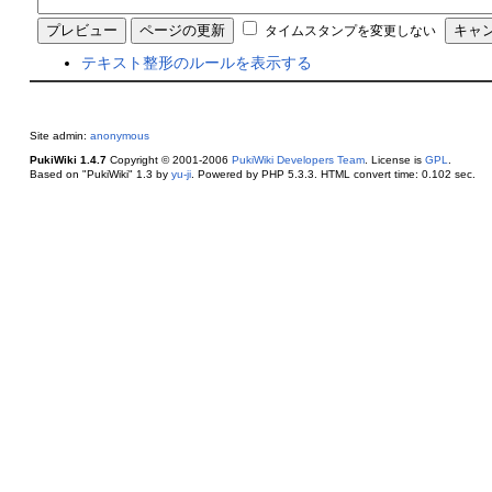
タイムスタンプを変更しない
テキスト整形のルールを表示する
Site admin:
anonymous
PukiWiki 1.4.7
Copyright © 2001-2006
PukiWiki Developers Team
. License is
GPL
.
Based on "PukiWiki" 1.3 by
yu-ji
. Powered by PHP 5.3.3. HTML convert time: 0.102 sec.