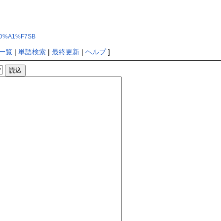
%CD%A1%F7SB
一覧
|
単語検索
|
最終更新
|
ヘルプ
]