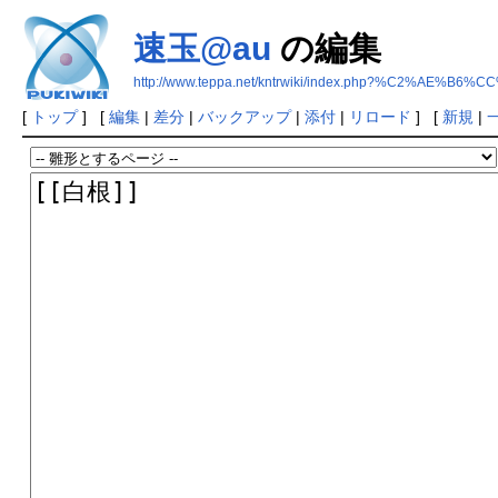
速玉@au
の編集
http://www.teppa.net/kntrwiki/index.php?%C2%AE%B6%C
[
トップ
] [
編集
|
差分
|
バックアップ
|
添付
|
リロード
] [
新規
|