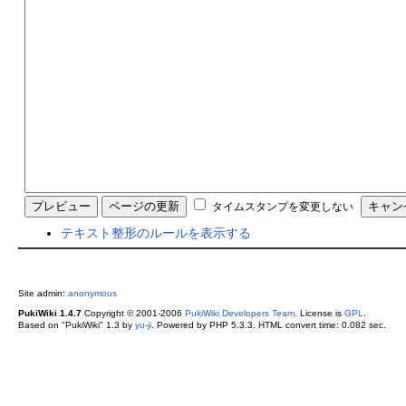
タイムスタンプを変更しない
テキスト整形のルールを表示する
Site admin:
anonymous
PukiWiki 1.4.7
Copyright © 2001-2006
PukiWiki Developers Team
. License is
GPL
.
Based on "PukiWiki" 1.3 by
yu-ji
. Powered by PHP 5.3.3. HTML convert time: 0.082 sec.