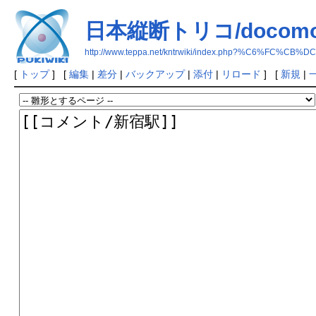
日本縦断トリコ/docom
http://www.teppa.net/kntrwiki/index.php?%C6%F
[
トップ
] [
編集
|
差分
|
バックアップ
|
添付
|
リロード
] [
新規
|