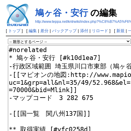
鳩ヶ谷・安行
の編集
http://www.teppa.net/kntrwiki/index.php?%C8%B7
[
トップ
] [
編集
|
差分
|
バックアップ
|
添付
|
リロード
] [
新規
|