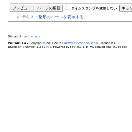
タイムスタンプを変更しない
テキスト整形のルールを表示する
Site admin:
anonymous
PukiWiki 1.4.7
Copyright © 2001-2006
PukiWiki Developers Team
. License is
GPL
.
Based on "PukiWiki" 1.3 by
yu-ji
. Powered by PHP 5.3.3. HTML convert time: 0.058 sec.