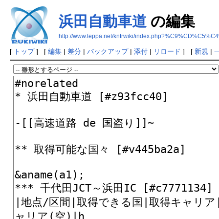
浜田自動車道
の編集
http://www.teppa.net/kntrwiki/index.php?%C9%C
[
トップ
] [
編集
|
差分
|
バックアップ
|
添付
|
リロード
] [
新規
|